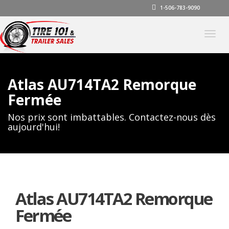
1-506-783-9090
Basc
la
navig
Atlas AU714TA2 Remorque
Fermée
Nos prix sont imbattables. Contactez-nous dès
aujourd'hui!
Atlas AU714TA2 Remorque
Fermée