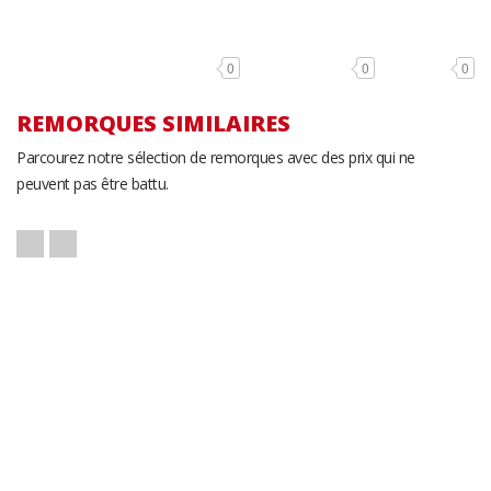
0
0
0
REMORQUES SIMILAIRES
Parcourez notre sélection de remorques avec des prix qui ne
peuvent pas être battu.
US Cargo AU610SA
Remorque Fermée
R
US Cargo
5' x 10'
PACX8524TA3
Remorque Fermée
8.5' x 24'