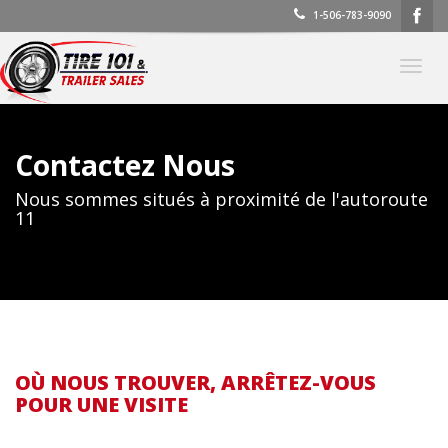
1-506-783-9090
Basc
la
navig
Contactez Nous
Nous sommes situés à proximité de l'autoroute
11
OÙ NOUS TROUVER, ARRÊTEZ-VOUS
POUR UNE VISITE