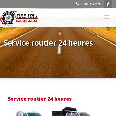
1-506-783-9090
Basc
la
navig
Service routier 24 heures
Service routier 24 heures