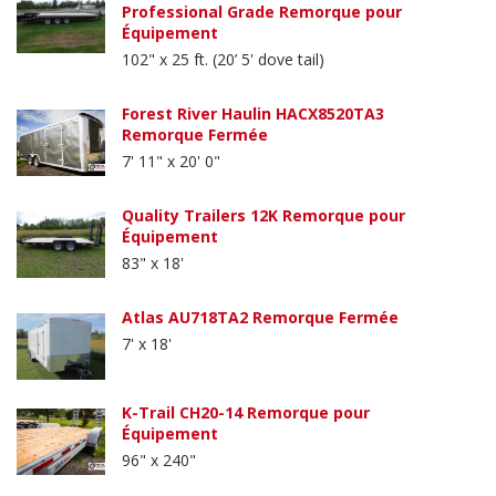
Professional Grade Remorque pour
Équipement
102" x 25 ft. (20’ 5' dove tail)
Forest River Haulin HACX8520TA3
Remorque Fermée
7' 11" x 20' 0"
Quality Trailers 12K Remorque pour
Équipement
83" x 18'
Atlas AU718TA2 Remorque Fermée
7' x 18'
K-Trail CH20-14 Remorque pour
Équipement
96" x 240"