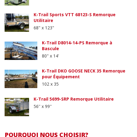
K-Trail Sports VTT 68123-S Remorque
Utilitaire
68" x 123"
K-Trail D8014-14-PS Remorque à
Bascule
80" x 14'
K-Trail DKO GOOSE NECK 35 Remorque
pour Équipement
102 x 35
K-Trail 5699-SRP Remorque Utilitaire
56'' x 99''
POURQUOI NOUS CHOISIR?