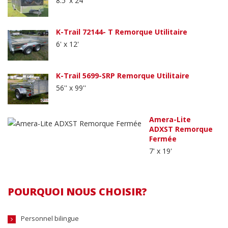
8.5' x 24'
K-Trail 72144- T Remorque Utilitaire
6' x 12'
K-Trail 5699-SRP Remorque Utilitaire
56'' x 99''
Amera-Lite
ADXST Remorque
Fermée
7' x 19'
POURQUOI NOUS CHOISIR?
Personnel bilingue