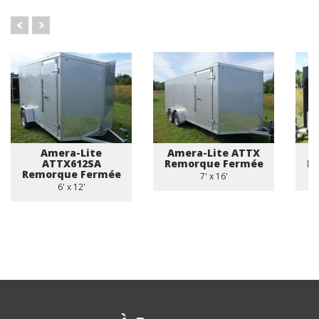
Amera-Lite
Amera-Lite ATTX
A
ATTX612SA
Remorque Fermée
R
Remorque Fermée
7' x 16'
6' x 12'