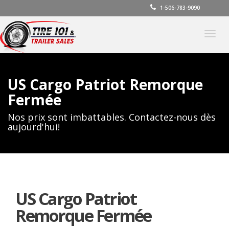
1-506-783-9090
Basc
la
navig
US Cargo Patriot Remorque
Fermée
Nos prix sont imbattables. Contactez-nous dès
aujourd'hui!
US Cargo Patriot
Remorque Fermée