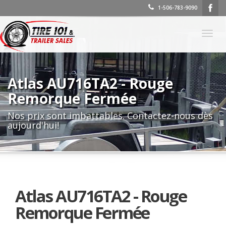
1-506-783-9090
Basc
la
navig
Atlas AU716TA2 - Rouge
Remorque Fermée
Nos prix sont imbattables. Contactez-nous dès
aujourd'hui!
Atlas AU716TA2 - Rouge
Remorque Fermée