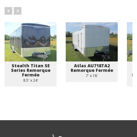
Stealth Titan SE
Atlas AU718TA2
Series Remorque
Remorque Fermée
Fermée
R
7' x 18'
8.5' x 24'