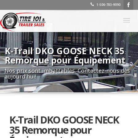
1-506-783-9090
Basc
la
navig
K-Trail DKO GOOSE NECK 35
Remorque pour Équipement
Nos prix sont imbattables. Contactez-nous dès
aujourd'hui!
K-Trail DKO GOOSE NECK
35 Remorque pour